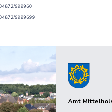
04872/998960
04872/9989699
Amt Mittelhol