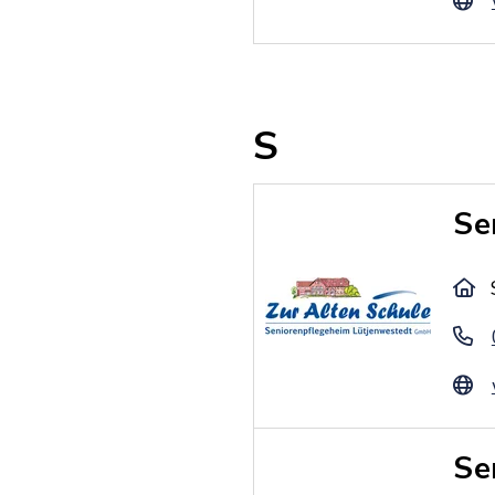
S
Se
Se