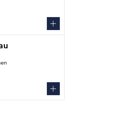
au
hen