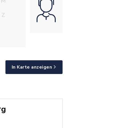
M
Z
In Karte anzeigen
rg