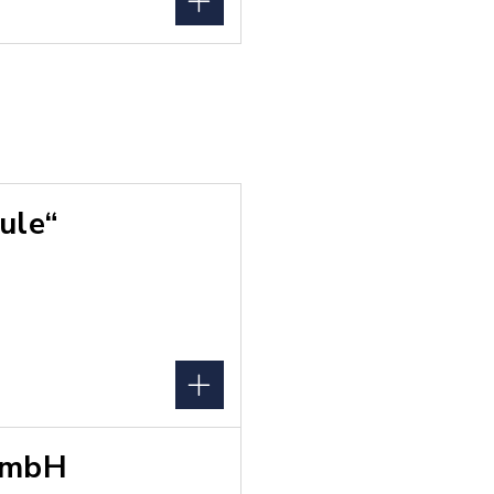
ule“
gGmbH