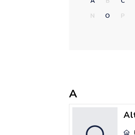
A
B
C
N
O
P
A
Al