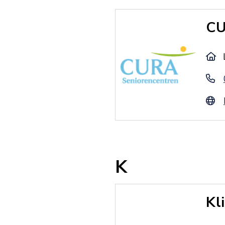
CU
K
Kl