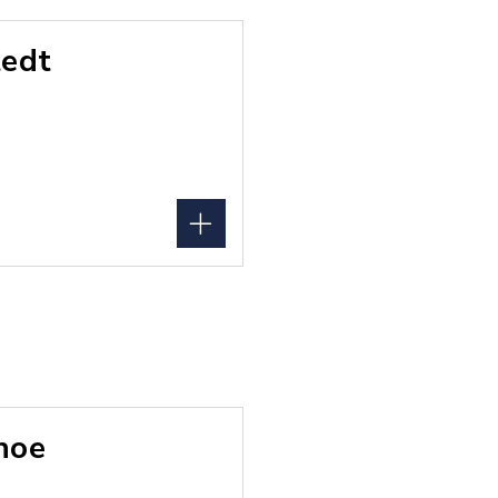
edt
hoe