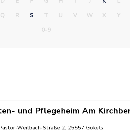
D
E
F
G
H
I
J
K
L
Q
R
S
T
U
V
W
X
Y
0-9
ten- und Pflegeheim Am Kirchbe
Pastor-Weilbach-Straße 2, 25557 Gokels