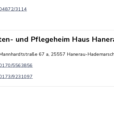
04872/3114
ten- und Pflegeheim Haus Haner
Mannhardtstraße 67 a, 25557 Hanerau-Hademarsc
0170/5563856
0173/9231097