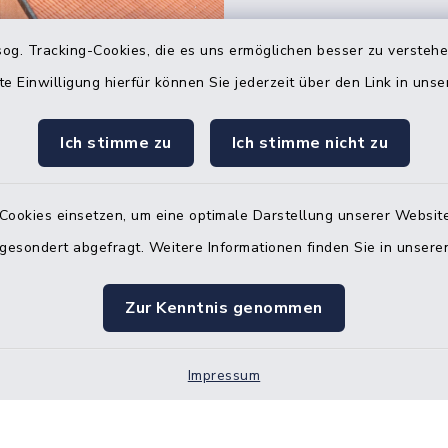
og. Tracking-Cookies, die es uns ermöglichen besser zu versteh
Quicklinks
te Einwilligung hierfür können Sie jederzeit über den Link in uns
Bürgerbüro Hohenw
Ich stimme zu
Ich stimme nicht zu
Bürgerbüro Aukrug
Bürgerbüro Hanerau
Cookies einsetzen, um eine optimale Darstellung unserer Website
Hademarschen
 gesondert abgefragt. Weitere Informationen finden Sie in unser
Nebenstelle Paden
Zur Kenntnis genommen
KFZ-Zulassungsbeh
Gleichstellungsbüro
Impressum