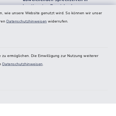
bestimmten Bereichen!
en, wie unsere Website genutzt wird. So können wir unser
eren
Datenschutzhinweisen
widerrufen.
estedt
-
 zu ermöglichen. Die Einwilligung zur Nutzung weiterer
en
Datenschutzhinweisen
.
stedt
örde