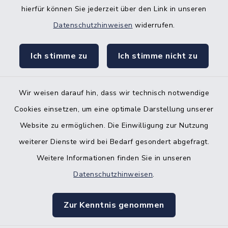
hierfür können Sie jederzeit über den Link in unseren
Nebenstelle Padenstedt
Datenschutzhinweisen
widerrufen.
KFZ-Zulassungsbehörde
Ich stimme zu
Ich stimme nicht zu
Gleichstellungsbüro
Wir weisen darauf hin, dass wir technisch notwendige
Cookies einsetzen, um eine optimale Darstellung unserer
Website zu ermöglichen. Die Einwilligung zur Nutzung
Kontakt
weiterer Dienste wird bei Bedarf gesondert abgefragt.
Weitere Informationen finden Sie in unseren
Barrierefreiheit
Datenschutzhinweisen
.
Datenschutz
Zur Kenntnis genommen
Impressum