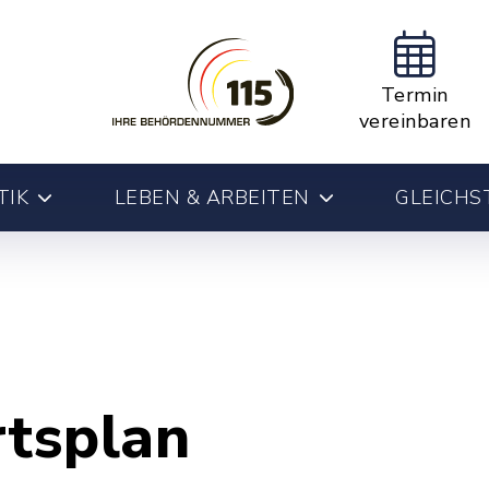
Termin
vereinbaren
TIK
LEBEN & ARBEITEN
GLEICHS
rtsplan