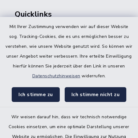
Quicklinks
Mit Ihrer Zustimmung verwenden wir auf dieser Website
Bürgerbüro Hohenwestedt
sog. Tracking-Cookies, die es uns ermöglichen besser zu
Bürgerbüro Aukrug
verstehen, wie unsere Website genutzt wird. So können wir
Bürgerbüro Hanerau-Hademarschen
unser Angebot weiter verbessern. Ihre erteilte Einwilligung
hierfür können Sie jederzeit über den Link in unseren
Nebenstelle Padenstedt
Datenschutzhinweisen
widerrufen.
KFZ-Zulassungsbehörde
Ich stimme zu
Ich stimme nicht zu
Gleichstellungsbüro
Wir weisen darauf hin, dass wir technisch notwendige
Cookies einsetzen, um eine optimale Darstellung unserer
Website zu ermöglichen. Die Einwilligung zur Nutzung