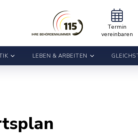
Termin
vereinbaren
TIK
LEBEN & ARBEITEN
GLEICHS
rtsplan