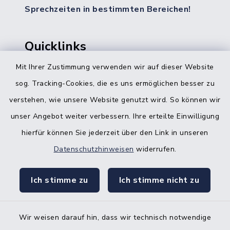
Sprechzeiten in bestimmten Bereichen!
Quicklinks
Mit Ihrer Zustimmung verwenden wir auf dieser Website
Bürgerbüro Hohenwestedt
sog. Tracking-Cookies, die es uns ermöglichen besser zu
Bürgerbüro Aukrug
verstehen, wie unsere Website genutzt wird. So können wir
Bürgerbüro Hanerau-Hademarschen
unser Angebot weiter verbessern. Ihre erteilte Einwilligung
hierfür können Sie jederzeit über den Link in unseren
Nebenstelle Padenstedt
Datenschutzhinweisen
widerrufen.
KFZ-Zulassungsbehörde
Ich stimme zu
Ich stimme nicht zu
Gleichstellungsbüro
Wir weisen darauf hin, dass wir technisch notwendige