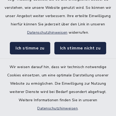
Bürgerbüro Aukrug
verstehen, wie unsere Website genutzt wird. So können wir
Bürgerbüro Hanerau-Hademarschen
unser Angebot weiter verbessern. Ihre erteilte Einwilligung
hierfür können Sie jederzeit über den Link in unseren
Nebenstelle Padenstedt
Datenschutzhinweisen
widerrufen.
KFZ-Zulassungsbehörde
Ich stimme zu
Ich stimme nicht zu
Gleichstellungsbüro
Wir weisen darauf hin, dass wir technisch notwendige
Cookies einsetzen, um eine optimale Darstellung unserer
Website zu ermöglichen. Die Einwilligung zur Nutzung
Kontakt
weiterer Dienste wird bei Bedarf gesondert abgefragt.
Weitere Informationen finden Sie in unseren
Barrierefreiheit
Datenschutzhinweisen
.
Datenschutz