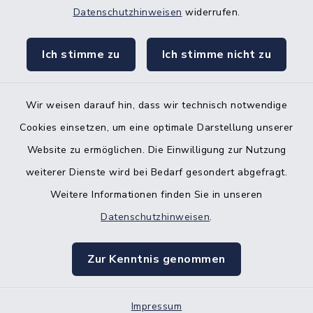
Datenschutzhinweisen
widerrufen.
KFZ-Zulassungsbehörde
Ich stimme zu
Ich stimme nicht zu
Gleichstellungsbüro
Wir weisen darauf hin, dass wir technisch notwendige
Cookies einsetzen, um eine optimale Darstellung unserer
Website zu ermöglichen. Die Einwilligung zur Nutzung
Kontakt
weiterer Dienste wird bei Bedarf gesondert abgefragt.
Weitere Informationen finden Sie in unseren
Barrierefreiheit
Datenschutzhinweisen
.
Datenschutz
Zur Kenntnis genommen
Impressum
Impressum
Sitemap