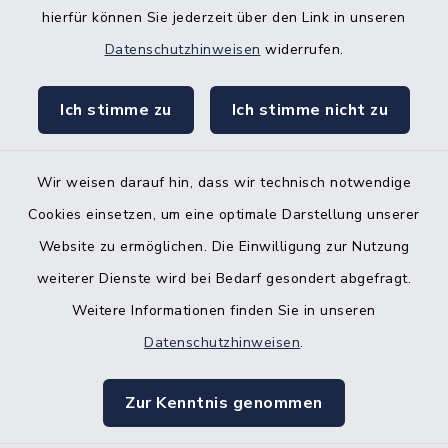
hierfür können Sie jederzeit über den Link in unseren
Nebenstelle Padenstedt
Datenschutzhinweisen
widerrufen.
KFZ-Zulassungsbehörde
Ich stimme zu
Ich stimme nicht zu
Gleichstellungsbüro
Wir weisen darauf hin, dass wir technisch notwendige
Cookies einsetzen, um eine optimale Darstellung unserer
Website zu ermöglichen. Die Einwilligung zur Nutzung
Kontakt
weiterer Dienste wird bei Bedarf gesondert abgefragt.
Weitere Informationen finden Sie in unseren
Barrierefreiheit
Datenschutzhinweisen
.
Datenschutz
Zur Kenntnis genommen
Impressum