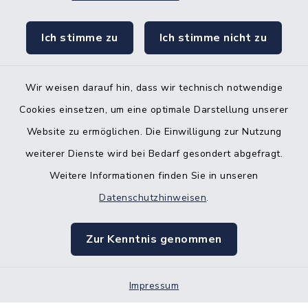
KFZ-Zulassungsbehörde
Ich stimme zu
Ich stimme nicht zu
Gleichstellungsbüro
Wir weisen darauf hin, dass wir technisch notwendige
Cookies einsetzen, um eine optimale Darstellung unserer
Website zu ermöglichen. Die Einwilligung zur Nutzung
Kontakt
weiterer Dienste wird bei Bedarf gesondert abgefragt.
Weitere Informationen finden Sie in unseren
Barrierefreiheit
Datenschutzhinweisen
.
Datenschutz
Zur Kenntnis genommen
Impressum
Impressum
Sitemap