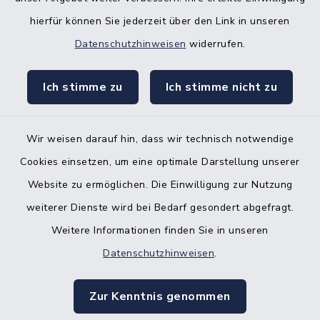
hierfür können Sie jederzeit über den Link in unseren
Nebenstelle Padenstedt
Datenschutzhinweisen
widerrufen.
KFZ-Zulassungsbehörde
Ich stimme zu
Ich stimme nicht zu
Gleichstellungsbüro
Wir weisen darauf hin, dass wir technisch notwendige
Cookies einsetzen, um eine optimale Darstellung unserer
Website zu ermöglichen. Die Einwilligung zur Nutzung
Kontakt
weiterer Dienste wird bei Bedarf gesondert abgefragt.
Weitere Informationen finden Sie in unseren
Barrierefreiheit
Datenschutzhinweisen
.
Datenschutz
Zur Kenntnis genommen
Impressum