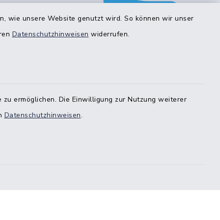
bestimmten Bereichen!
en, wie unsere Website genutzt wird. So können wir unser
eren
Datenschutzhinweisen
widerrufen.
estedt
-
 zu ermöglichen. Die Einwilligung zur Nutzung weiterer
en
Datenschutzhinweisen
.
stedt
örde