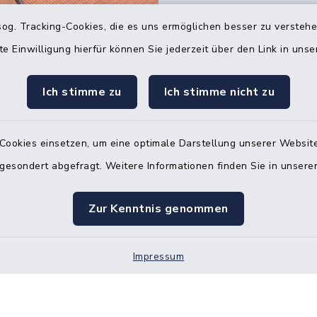
og. Tracking-Cookies, die es uns ermöglichen besser zu versteh
Quicklinks
te Einwilligung hierfür können Sie jederzeit über den Link in uns
Bürgerbüro Hohenw
Ich stimme zu
Ich stimme nicht zu
Bürgerbüro Aukrug
Bürgerbüro Hanerau
Cookies einsetzen, um eine optimale Darstellung unserer Website
Hademarschen
 gesondert abgefragt. Weitere Informationen finden Sie in unser
Nebenstelle Paden
Zur Kenntnis genommen
KFZ-Zulassungsbeh
Gleichstellungsbüro
Impressum