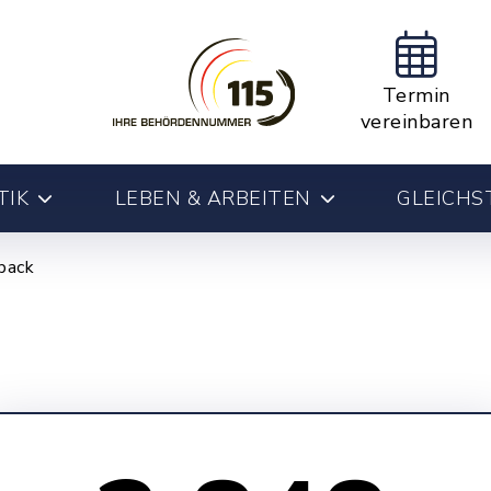
Termin
vereinbaren
TIK
LEBEN & ARBEITEN
GLEICHS
back