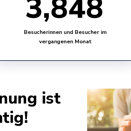
3,848
Besucherinnen und Besucher im
vergangenen Monat
nung ist
tig!