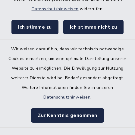
Nebenstelle Padenstedt
Datenschutzhinweisen
widerrufen.
KFZ-Zulassungsbehörde
Ich stimme zu
Ich stimme nicht zu
Gleichstellungsbüro
Wir weisen darauf hin, dass wir technisch notwendige
Cookies einsetzen, um eine optimale Darstellung unserer
Website zu ermöglichen. Die Einwilligung zur Nutzung
Kontakt
weiterer Dienste wird bei Bedarf gesondert abgefragt.
Weitere Informationen finden Sie in unseren
Barrierefreiheit
Datenschutzhinweisen
.
Datenschutz
Zur Kenntnis genommen
Impressum