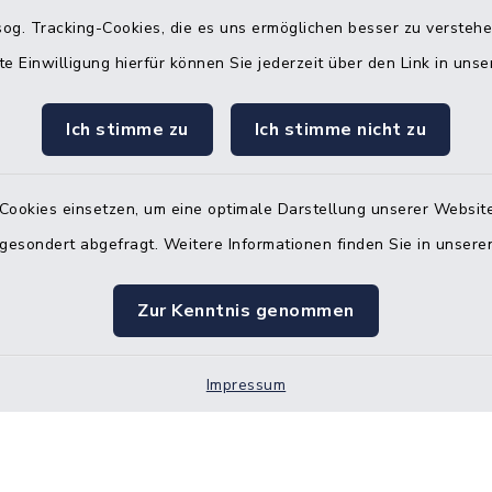
og. Tracking-Cookies, die es uns ermöglichen besser zu versteh
Quicklinks
te Einwilligung hierfür können Sie jederzeit über den Link in uns
Bürgerbüro Hohenw
Ich stimme zu
Ich stimme nicht zu
Bürgerbüro Aukrug
Bürgerbüro Hanerau
Cookies einsetzen, um eine optimale Darstellung unserer Website
Hademarschen
 gesondert abgefragt. Weitere Informationen finden Sie in unser
Nebenstelle Paden
Zur Kenntnis genommen
KFZ-Zulassungsbeh
Gleichstellungsbüro
Impressum