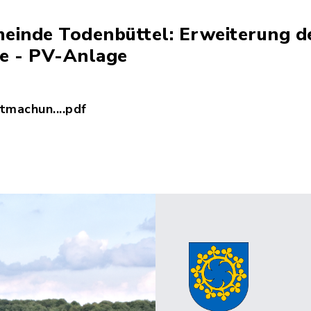
meinde Todenbüttel: Erweiterung d
te - PV-Anlage
machun....pdf
rgabebekanntmachung_PV-Anlage.pdf, Dateierweit