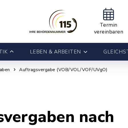
Termin
vereinbaren
TIK
LEBEN & ARBEITEN
GLEICHS
gaben
Auftragsvergabe (VOB/VOL/VOF/UVgO)
svergaben nach