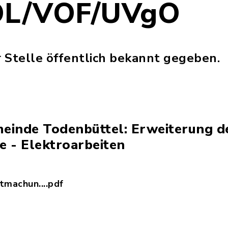
L/VOF/UVgO
r Stelle öffentlich bekannt gegeben.
meinde Todenbüttel: Erweiterung d
e - Elektroarbeiten
machun....pdf
rgabebekanntmachung_Elektroarbeiten.pdf, Dateie