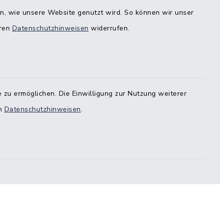
en, wie unsere Website genutzt wird. So können wir unser
eren
Datenschutzhinweisen
widerrufen.
estedt
-
 zu ermöglichen. Die Einwilligung zur Nutzung weiterer
en
Datenschutzhinweisen
.
stedt
örde