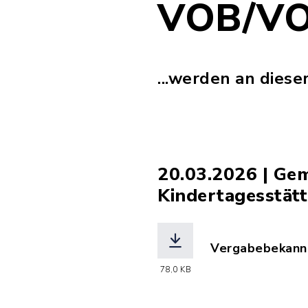
VOB/VO
...werden an diese
20.03.2026 | Ge
Kindertagesstätt
Vergabebekannt
(Dateiname: Ve
78,0 KB