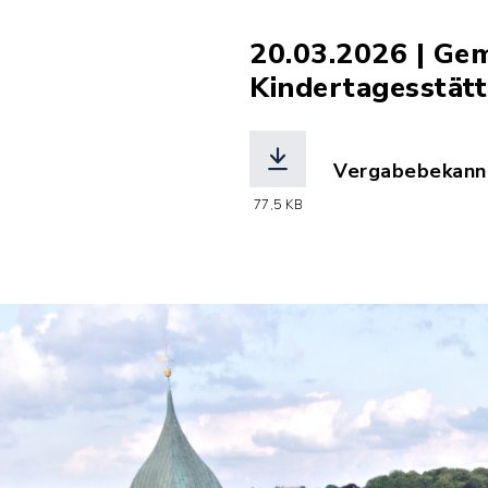
20.03.2026 | Ge
Kindertagesstät
Vergabebekannt
(Dateiname: Ve
77,5 KB