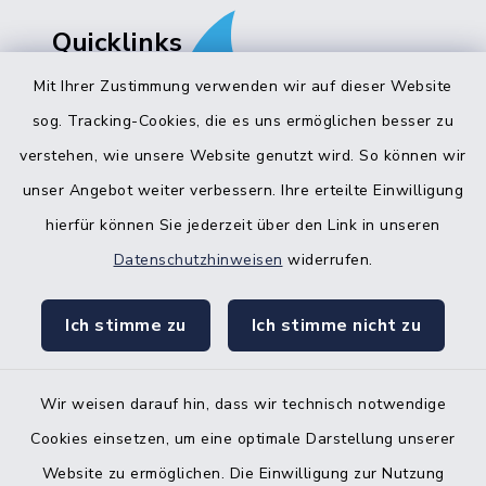
Quicklinks
Mit Ihrer Zustimmung verwenden wir auf dieser Website
Bürgerbüro Hohenwestedt
sog. Tracking-Cookies, die es uns ermöglichen besser zu
Bürgerbüro Aukrug
verstehen, wie unsere Website genutzt wird. So können wir
Bürgerbüro Hanerau-Hademarschen
unser Angebot weiter verbessern. Ihre erteilte Einwilligung
hierfür können Sie jederzeit über den Link in unseren
Nebenstelle Padenstedt
Datenschutzhinweisen
widerrufen.
KFZ-Zulassungsbehörde
Ich stimme zu
Ich stimme nicht zu
Gleichstellungsbüro
Wir weisen darauf hin, dass wir technisch notwendige
Cookies einsetzen, um eine optimale Darstellung unserer
Website zu ermöglichen. Die Einwilligung zur Nutzung