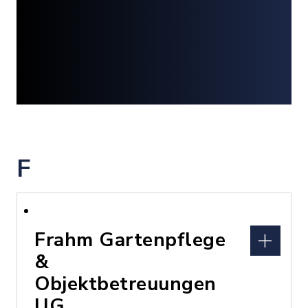
F
Frahm Gartenpflege
&
Objektbetreuungen
UG