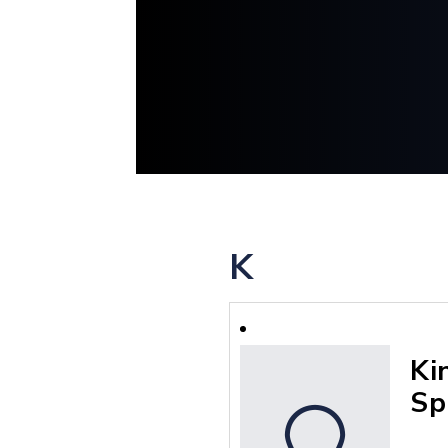
K
Ki
Sp