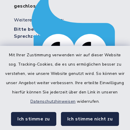
geschlossen
Weitere Servicezeiten:
Bitte beachten Sie die abweichenden
Sprechzeiten in bestimmten Bereichen!
Mit Ihrer Zustimmung verwenden wir auf dieser Website
Quicklinks
sog. Tracking-Cookies, die es uns ermöglichen besser zu
Bürgerbüro Hohenwestedt
verstehen, wie unsere Website genutzt wird. So können wir
unser Angebot weiter verbessern. Ihre erteilte Einwilligung
Bürgerbüro Aukrug
hierfür können Sie jederzeit über den Link in unseren
Bürgerbüro Hanerau-Hademarschen
Datenschutzhinweisen
widerrufen.
Nebenstelle Padenstedt
Ich stimme zu
Ich stimme nicht zu
KFZ-Zulassungsbehörde