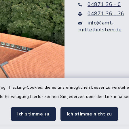
04871 36 - 0
04871 36 - 36
info@amt-
mittelholstein.de
og. Tracking-Cookies, die es uns ermöglichen besser zu versteh
Quicklinks
te Einwilligung hierfür können Sie jederzeit über den Link in uns
Bürgerbüro Hohenw
Ich stimme zu
Ich stimme nicht zu
Bürgerbüro Aukrug