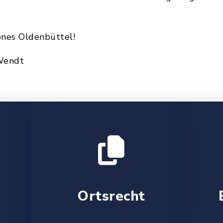
önes Oldenbüttel!
 Wendt
Ortsrecht