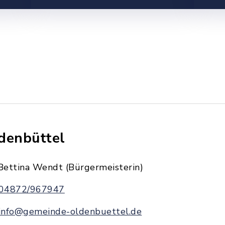
denbüttel
Bettina Wendt (Bürgermeisterin)
04872/967947
info@gemeinde-oldenbuettel.de