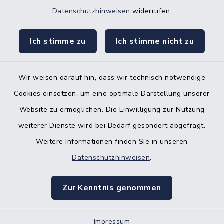
Nebenstelle Padenstedt
Datenschutzhinweisen
widerrufen.
KFZ-Zulassungsbehörde
Ich stimme zu
Ich stimme nicht zu
Gleichstellungsbüro
Wir weisen darauf hin, dass wir technisch notwendige
Cookies einsetzen, um eine optimale Darstellung unserer
Website zu ermöglichen. Die Einwilligung zur Nutzung
Kontakt
weiterer Dienste wird bei Bedarf gesondert abgefragt.
Weitere Informationen finden Sie in unseren
Barrierefreiheit
Datenschutzhinweisen
.
Datenschutz
Zur Kenntnis genommen
Impressum
Impressum
Sitemap