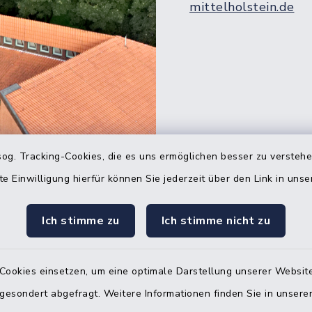
mittelholstein.de
Quicklinks
og. Tracking-Cookies, die es uns ermöglichen besser zu versteh
te Einwilligung hierfür können Sie jederzeit über den Link in uns
Bürgerbüro Hohenw
Ich stimme zu
Ich stimme nicht zu
Bürgerbüro Aukrug
Bürgerbüro Hanerau
Hademarschen
Cookies einsetzen, um eine optimale Darstellung unserer Website
 gesondert abgefragt. Weitere Informationen finden Sie in unser
Nebenstelle Paden