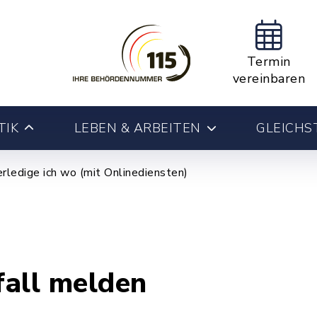
Termin
vereinbaren
TIK
LEBEN & ARBEITEN
GLEICHS
rledige ich wo (mit Onlinediensten)
all melden