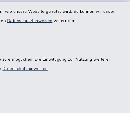
bestimmten Bereichen!
en, wie unsere Website genutzt wird. So können wir unser
eren
Datenschutzhinweisen
widerrufen.
estedt
-
 zu ermöglichen. Die Einwilligung zur Nutzung weiterer
en
Datenschutzhinweisen
.
stedt
örde