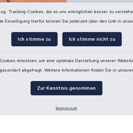
og. Tracking-Cookies, die es uns ermöglichen besser zu versteh
Quicklinks
te Einwilligung hierfür können Sie jederzeit über den Link in uns
Bürgerbüro Hohenw
Ich stimme zu
Ich stimme nicht zu
Bürgerbüro Aukrug
Bürgerbüro Hanerau
Cookies einsetzen, um eine optimale Darstellung unserer Website
Hademarschen
 gesondert abgefragt. Weitere Informationen finden Sie in unser
Nebenstelle Paden
Zur Kenntnis genommen
KFZ-Zulassungsbeh
Gleichstellungsbüro
Impressum