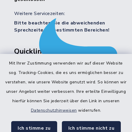
Weitere Servicezeiten:
Bitte beachten Sie die abweichenden
Sprechzeiten in bestimmten Bereichen!
Quicklinks
Mit Ihrer Zustimmung verwenden wir auf dieser Website
Bürgerbüro Hohenwestedt
sog. Tracking-Cookies, die es uns ermöglichen besser zu
Bürgerbüro Aukrug
verstehen, wie unsere Website genutzt wird. So können wir
Bürgerbüro Hanerau-Hademarschen
unser Angebot weiter verbessern. Ihre erteilte Einwilligung
hierfür können Sie jederzeit über den Link in unseren
Nebenstelle Padenstedt
Datenschutzhinweisen
widerrufen.
KFZ-Zulassungsbehörde
Ich stimme zu
Ich stimme nicht zu
Gleichstellungsbüro