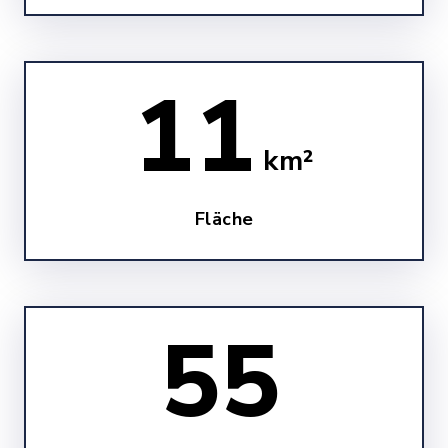
11
km²
Fläche
60