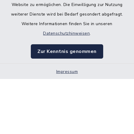
Website zu ermöglichen. Die Einwilligung zur Nutzung
weiterer Dienste wird bei Bedarf gesondert abgefragt.
Weitere Informationen finden Sie in unseren
Kontakt
Datenschutzhinweisen
.
Barrierefreiheit
Zur Kenntnis genommen
Datenschutz
Impressum
Impressum
Sitemap
Cookie-Einstellungen