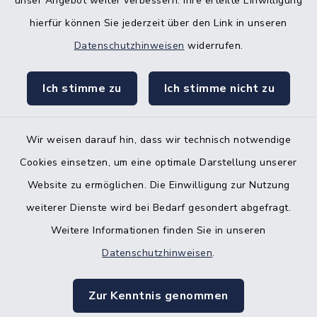
Bürgerbüro Hanerau-Hademarschen
unser Angebot weiter verbessern. Ihre erteilte Einwilligung
hierfür können Sie jederzeit über den Link in unseren
Nebenstelle Padenstedt
Datenschutzhinweisen
widerrufen.
KFZ-Zulassungsbehörde
Ich stimme zu
Ich stimme nicht zu
Gleichstellungsbüro
Wir weisen darauf hin, dass wir technisch notwendige
Cookies einsetzen, um eine optimale Darstellung unserer
Website zu ermöglichen. Die Einwilligung zur Nutzung
Kontakt
weiterer Dienste wird bei Bedarf gesondert abgefragt.
Weitere Informationen finden Sie in unseren
Barrierefreiheit
Datenschutzhinweisen
.
Datenschutz
Zur Kenntnis genommen
Impressum