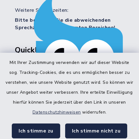
Weitere Servicezeiten:
Bitte beachten Sie die abweichenden
Sprechzeiten in bestimmten Bereichen!
Quicklinks
Mit Ihrer Zustimmung verwenden wir auf dieser Website
Bürgerbüro Hohenwestedt
sog. Tracking-Cookies, die es uns ermöglichen besser zu
Bürgerbüro Aukrug
verstehen, wie unsere Website genutzt wird. So können wir
Bürgerbüro Hanerau-Hademarschen
unser Angebot weiter verbessern. Ihre erteilte Einwilligung
hierfür können Sie jederzeit über den Link in unseren
Nebenstelle Padenstedt
Datenschutzhinweisen
widerrufen.
KFZ-Zulassungsbehörde
Ich stimme zu
Ich stimme nicht zu
Gleichstellungsbüro