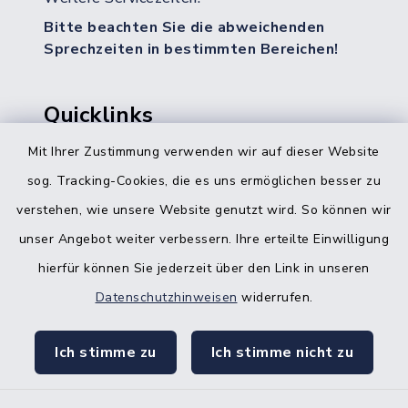
Bitte beachten Sie die abweichenden
Sprechzeiten in bestimmten Bereichen!
Quicklinks
Mit Ihrer Zustimmung verwenden wir auf dieser Website
Bürgerbüro Hohenwestedt
sog. Tracking-Cookies, die es uns ermöglichen besser zu
Bürgerbüro Aukrug
verstehen, wie unsere Website genutzt wird. So können wir
Bürgerbüro Hanerau-Hademarschen
unser Angebot weiter verbessern. Ihre erteilte Einwilligung
hierfür können Sie jederzeit über den Link in unseren
Nebenstelle Padenstedt
Datenschutzhinweisen
widerrufen.
KFZ-Zulassungsbehörde
Ich stimme zu
Ich stimme nicht zu
Gleichstellungsbüro