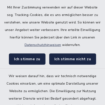
Mit Ihrer Zustimmung verwenden wir auf dieser Website
Bürgerbüro Hohenwestedt
sog. Tracking-Cookies, die es uns ermöglichen besser zu
Bürgerbüro Aukrug
verstehen, wie unsere Website genutzt wird. So können wir
Bürgerbüro Hanerau-Hademarschen
unser Angebot weiter verbessern. Ihre erteilte Einwilligung
hierfür können Sie jederzeit über den Link in unseren
Nebenstelle Padenstedt
Datenschutzhinweisen
widerrufen.
KFZ-Zulassungsbehörde
Ich stimme zu
Ich stimme nicht zu
Gleichstellungsbüro
Wir weisen darauf hin, dass wir technisch notwendige
Cookies einsetzen, um eine optimale Darstellung unserer
Website zu ermöglichen. Die Einwilligung zur Nutzung
Kontakt
weiterer Dienste wird bei Bedarf gesondert abgefragt.