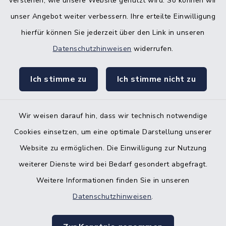
verstehen, wie unsere Website genutzt wird. So können wir
Bürgerbüro Hanerau-Hademarschen
unser Angebot weiter verbessern. Ihre erteilte Einwilligung
hierfür können Sie jederzeit über den Link in unseren
Nebenstelle Padenstedt
Datenschutzhinweisen
widerrufen.
KFZ-Zulassungsbehörde
Ich stimme zu
Ich stimme nicht zu
Gleichstellungsbüro
Wir weisen darauf hin, dass wir technisch notwendige
Cookies einsetzen, um eine optimale Darstellung unserer
Website zu ermöglichen. Die Einwilligung zur Nutzung
Kontakt
weiterer Dienste wird bei Bedarf gesondert abgefragt.
Weitere Informationen finden Sie in unseren
Barrierefreiheit
Datenschutzhinweisen
.
Datenschutz