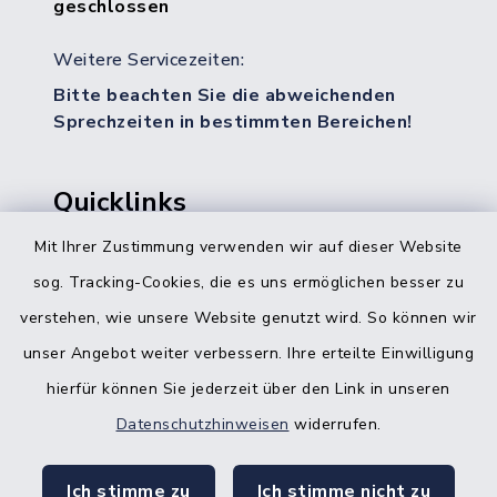
geschlossen
Weitere Servicezeiten:
Bitte beachten Sie die abweichenden
Sprechzeiten in bestimmten Bereichen!
Quicklinks
Mit Ihrer Zustimmung verwenden wir auf dieser Website
Bürgerbüro Hohenwestedt
sog. Tracking-Cookies, die es uns ermöglichen besser zu
Bürgerbüro Aukrug
verstehen, wie unsere Website genutzt wird. So können wir
Bürgerbüro Hanerau-Hademarschen
unser Angebot weiter verbessern. Ihre erteilte Einwilligung
hierfür können Sie jederzeit über den Link in unseren
Nebenstelle Padenstedt
Datenschutzhinweisen
widerrufen.
KFZ-Zulassungsbehörde
Ich stimme zu
Ich stimme nicht zu