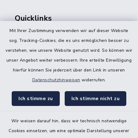
Quicklinks
Mit Ihrer Zustimmung verwenden wir auf dieser Website
Bürgerbüro Hohenwestedt
sog. Tracking-Cookies, die es uns ermöglichen besser zu
Bürgerbüro Aukrug
verstehen, wie unsere Website genutzt wird. So können wir
Bürgerbüro Hanerau-Hademarschen
unser Angebot weiter verbessern. Ihre erteilte Einwilligung
hierfür können Sie jederzeit über den Link in unseren
Nebenstelle Padenstedt
Datenschutzhinweisen
widerrufen.
KFZ-Zulassungsbehörde
Ich stimme zu
Ich stimme nicht zu
Gleichstellungsbüro
Wir weisen darauf hin, dass wir technisch notwendige
Cookies einsetzen, um eine optimale Darstellung unserer