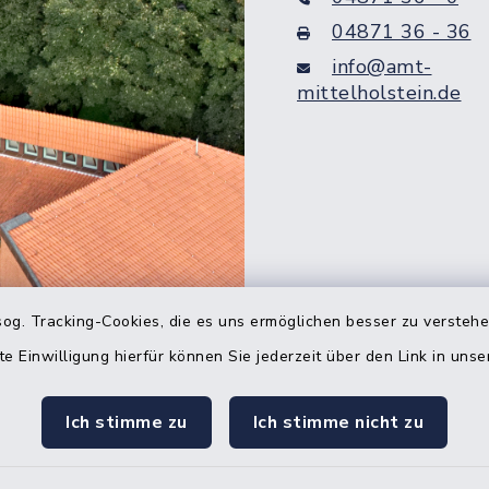
04871 36 - 36
info@amt-
mittelholstein.de
og. Tracking-Cookies, die es uns ermöglichen besser zu versteh
Quicklinks
te Einwilligung hierfür können Sie jederzeit über den Link in uns
Bürgerbüro Hohenw
Ich stimme zu
Ich stimme nicht zu
Bürgerbüro Aukrug
Bürgerbüro Hanerau