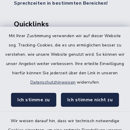
Sprechzeiten in bestimmten Bereichen!
Quicklinks
Mit Ihrer Zustimmung verwenden wir auf dieser Website
Bürgerbüro Hohenwestedt
sog. Tracking-Cookies, die es uns ermöglichen besser zu
Bürgerbüro Aukrug
verstehen, wie unsere Website genutzt wird. So können wir
Bürgerbüro Hanerau-Hademarschen
unser Angebot weiter verbessern. Ihre erteilte Einwilligung
hierfür können Sie jederzeit über den Link in unseren
Nebenstelle Padenstedt
Datenschutzhinweisen
widerrufen.
KFZ-Zulassungsbehörde
Ich stimme zu
Ich stimme nicht zu
Gleichstellungsbüro
Wir weisen darauf hin, dass wir technisch notwendige