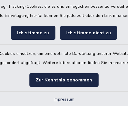
og. Tracking-Cookies, die es uns ermöglichen besser zu versteh
Quicklinks
te Einwilligung hierfür können Sie jederzeit über den Link in uns
Bürgerbüro Hohenw
Ich stimme zu
Ich stimme nicht zu
Bürgerbüro Aukrug
Bürgerbüro Hanerau
Cookies einsetzen, um eine optimale Darstellung unserer Website
Hademarschen
 gesondert abgefragt. Weitere Informationen finden Sie in unser
Nebenstelle Paden
Zur Kenntnis genommen
KFZ-Zulassungsbeh
Gleichstellungsbüro
Impressum