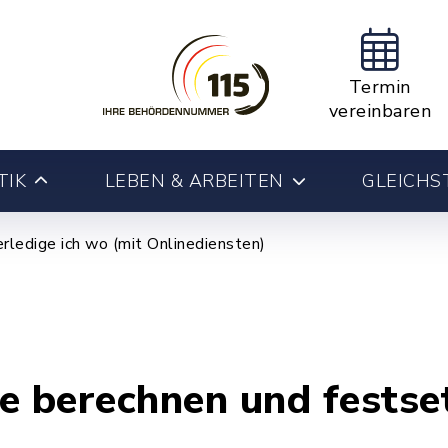
Termin
vereinbaren
TIK
LEBEN & ARBEITEN
GLEICHS
rledige ich wo (mit Onlinediensten)
 berechnen und festse