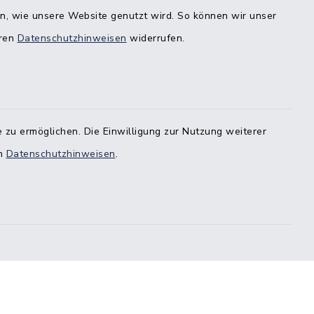
bestimmten Bereichen!
en, wie unsere Website genutzt wird. So können wir unser
eren
Datenschutzhinweisen
widerrufen.
estedt
-
 zu ermöglichen. Die Einwilligung zur Nutzung weiterer
en
Datenschutzhinweisen
.
stedt
örde