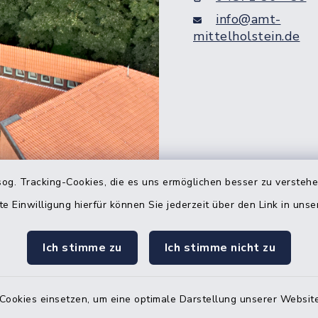
info@amt-
mittelholstein.de
og. Tracking-Cookies, die es uns ermöglichen besser zu versteh
Quicklinks
te Einwilligung hierfür können Sie jederzeit über den Link in uns
Bürgerbüro Hohenw
Ich stimme zu
Ich stimme nicht zu
Bürgerbüro Aukrug
Bürgerbüro Hanerau
Cookies einsetzen, um eine optimale Darstellung unserer Website
Hademarschen