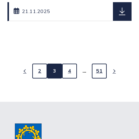
herunterl
21.11.2025
2
3
4
…
51