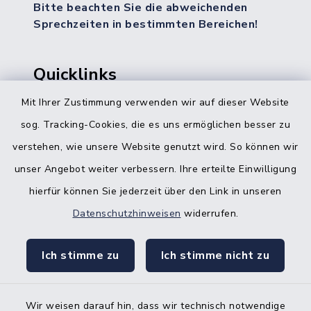
Bitte beachten Sie die abweichenden
Sprechzeiten in bestimmten Bereichen!
Quicklinks
Mit Ihrer Zustimmung verwenden wir auf dieser Website
Bürgerbüro Hohenwestedt
sog. Tracking-Cookies, die es uns ermöglichen besser zu
Bürgerbüro Aukrug
verstehen, wie unsere Website genutzt wird. So können wir
Bürgerbüro Hanerau-Hademarschen
unser Angebot weiter verbessern. Ihre erteilte Einwilligung
hierfür können Sie jederzeit über den Link in unseren
Nebenstelle Padenstedt
Datenschutzhinweisen
widerrufen.
KFZ-Zulassungsbehörde
Ich stimme zu
Ich stimme nicht zu
Gleichstellungsbüro
Wir weisen darauf hin, dass wir technisch notwendige