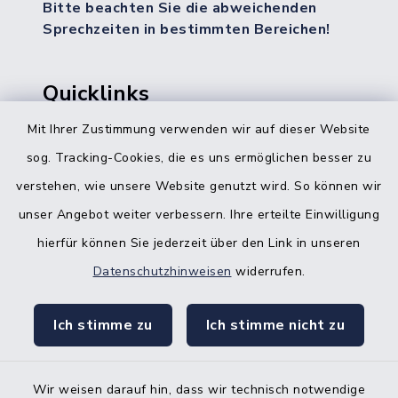
Bitte beachten Sie die abweichenden
Sprechzeiten in bestimmten Bereichen!
Quicklinks
Mit Ihrer Zustimmung verwenden wir auf dieser Website
Bürgerbüro Hohenwestedt
sog. Tracking-Cookies, die es uns ermöglichen besser zu
Bürgerbüro Aukrug
verstehen, wie unsere Website genutzt wird. So können wir
Bürgerbüro Hanerau-Hademarschen
unser Angebot weiter verbessern. Ihre erteilte Einwilligung
hierfür können Sie jederzeit über den Link in unseren
Nebenstelle Padenstedt
Datenschutzhinweisen
widerrufen.
KFZ-Zulassungsbehörde
Ich stimme zu
Ich stimme nicht zu
Gleichstellungsbüro
Wir weisen darauf hin, dass wir technisch notwendige