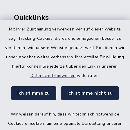
Quicklinks
Mit Ihrer Zustimmung verwenden wir auf dieser Website
Bürgerbüro Hohenwestedt
sog. Tracking-Cookies, die es uns ermöglichen besser zu
Bürgerbüro Aukrug
verstehen, wie unsere Website genutzt wird. So können wir
Bürgerbüro Hanerau-Hademarschen
unser Angebot weiter verbessern. Ihre erteilte Einwilligung
hierfür können Sie jederzeit über den Link in unseren
Nebenstelle Padenstedt
Datenschutzhinweisen
widerrufen.
KFZ-Zulassungsbehörde
Ich stimme zu
Ich stimme nicht zu
Gleichstellungsbüro
Wir weisen darauf hin, dass wir technisch notwendige
Cookies einsetzen, um eine optimale Darstellung unserer