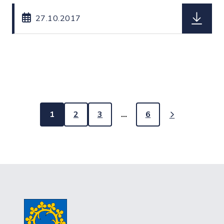
herunterl
27.10.2017
1
2
3
…
6