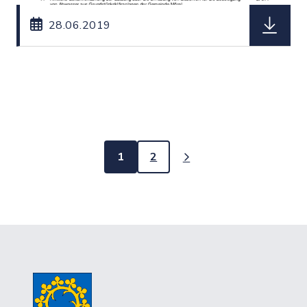
herunterl
28.06.2019
1
2