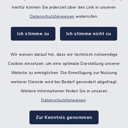
Bürgerbüro Hohenwestedt
hierfür können Sie jederzeit über den Link in unseren
Datenschutzhinweisen
widerrufen.
Bürgerbüro Aukrug
Bürgerbüro Hanerau-Hademarschen
Ich stimme zu
Ich stimme nicht zu
Nebenstelle Padenstedt
Wir weisen darauf hin, dass wir technisch notwendige
KFZ-Zulassungsbehörde
Cookies einsetzen, um eine optimale Darstellung unserer
Gleichstellungsbüro
Website zu ermöglichen. Die Einwilligung zur Nutzung
weiterer Dienste wird bei Bedarf gesondert abgefragt.
Weitere Informationen finden Sie in unseren
Datenschutzhinweisen
.
Kontakt
Zur Kenntnis genommen
Barrierefreiheit