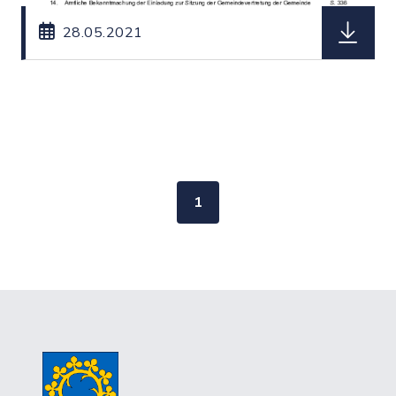
herunterl
28.05.2021
1