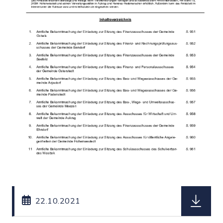
herunterl
22.10.2021