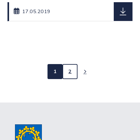
herunterl
17.05.2019
1
2