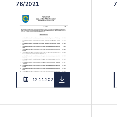
76/2021
7
teiname: Amtsblatt_des_Amtes_Mittelholstein_Nr._
herunterladen (Dateiname:
12.11.2021