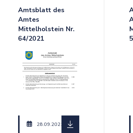
Amtsblatt des
A
Amtes
Mittelholstein Nr.
M
64/2021
5
teiname: Amtsblatt_des_Amtes_Mittelholstein_Nr._
herunterladen (Dateiname:
28.09.2021