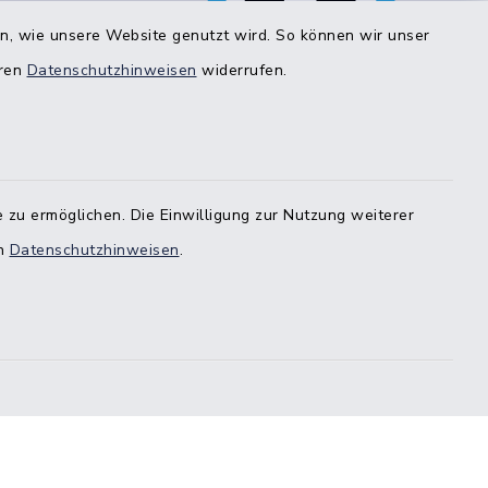
bestimmten Bereichen!
en, wie unsere Website genutzt wird. So können wir unser
eren
Datenschutzhinweisen
widerrufen.
estedt
-
 zu ermöglichen. Die Einwilligung zur Nutzung weiterer
en
Datenschutzhinweisen
.
stedt
örde