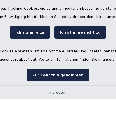
og. Tracking-Cookies, die es uns ermöglichen besser zu versteh
Quicklinks
te Einwilligung hierfür können Sie jederzeit über den Link in uns
Bürgerbüro Hohenw
Ich stimme zu
Ich stimme nicht zu
Bürgerbüro Aukrug
Bürgerbüro Hanerau
Cookies einsetzen, um eine optimale Darstellung unserer Website
Hademarschen
 gesondert abgefragt. Weitere Informationen finden Sie in unser
Nebenstelle Paden
Zur Kenntnis genommen
KFZ-Zulassungsbeh
Gleichstellungsbüro
Impressum