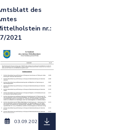
mtsblatt des
Amtes
ittelholstein nr.:
7/2021
65_vom_01.10.2021.pdf, Dateierweiterung: pdf, Da
 Amtsblatt_des_Amtes_Mittelholstein_Nr._64_vom_2
herunterladen (Dateiname: Amtsbla
03.09.2021