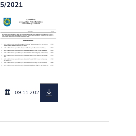
5/2021
87_vom_20.12.2021.pdf, Dateierweiterung: pdf, Da
 Amtsblatt_des_Amtes_Mittelholstein_Nr._76_vom_1
herunterladen (Dateiname: Amtsbla
09.11.2021