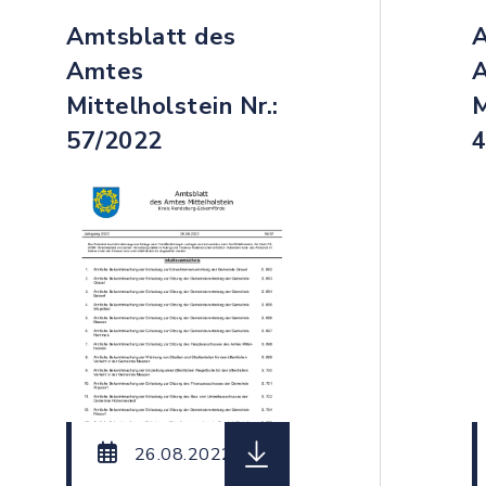
Amtsblatt des
A
Amtes
Mittelholstein Nr.:
M
57/2022
4
teiname: Amtsblatt_des_Amtes_Mittelholstein_Nr._
herunterladen (Dateiname: 
26.08.2022