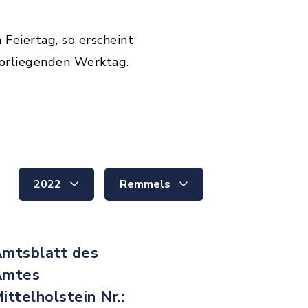
 Feiertag, so erscheint
orliegenden Werktag.
2022
Remmels
mtsblatt des
Amtes
ittelholstein Nr.: