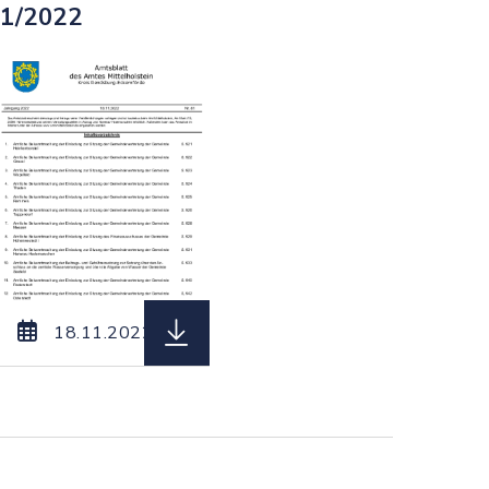
1/2022
92__vom_30.12.2022.pdf, Dateierweiterung: pdf, D
 Amtsblatt_des_Amtes_Mittelholstein_Nr._90__vom_
herunterladen (Dateiname: Amtsbla
18.11.2022