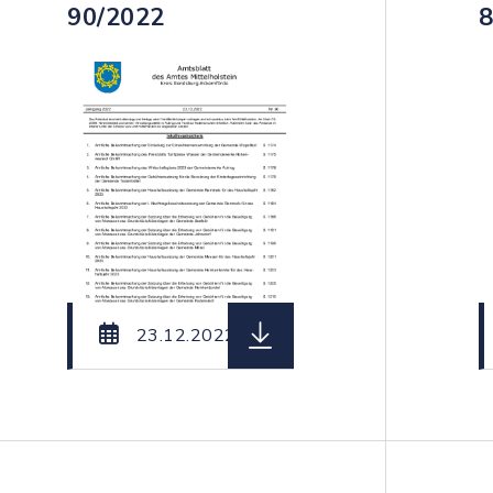
90/2022
8
teiname: Amtsblatt_des_Amtes_Mittelholstein_Nr._
herunterladen (Dateiname:
23.12.2022