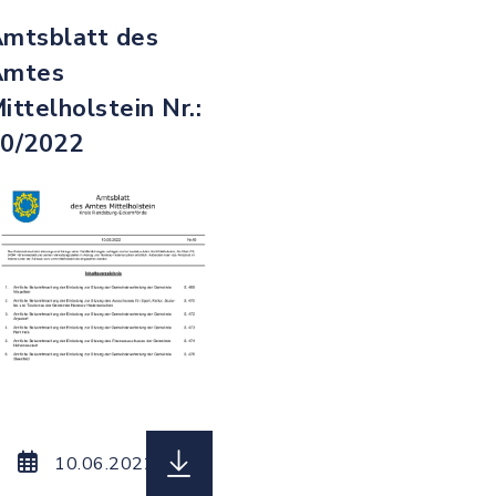
mtsblatt des
Amtes
ittelholstein Nr.:
0/2022
75_vom_28.10.2022.pdf, Dateierweiterung: pdf, Da
Amtsblatt_des_Amtes_Mittelholstein_Nr._57_vom_26
herunterladen (Dateiname: Amtsbla
10.06.2022