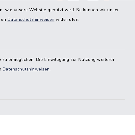
bestimmten Bereichen!
en, wie unsere Website genutzt wird. So können wir unser
eren
Datenschutzhinweisen
widerrufen.
estedt
-
 zu ermöglichen. Die Einwilligung zur Nutzung weiterer
en
Datenschutzhinweisen
.
stedt
örde