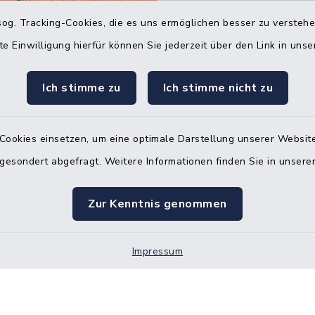
og. Tracking-Cookies, die es uns ermöglichen besser zu versteh
Quicklinks
te Einwilligung hierfür können Sie jederzeit über den Link in uns
Bürgerbüro Hohenw
Ich stimme zu
Ich stimme nicht zu
Bürgerbüro Aukrug
Bürgerbüro Hanerau
Cookies einsetzen, um eine optimale Darstellung unserer Website
Hademarschen
 gesondert abgefragt. Weitere Informationen finden Sie in unser
Nebenstelle Paden
Zur Kenntnis genommen
KFZ-Zulassungsbeh
Gleichstellungsbüro
Impressum