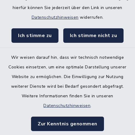
Bürgerbüro Hohenwestedt
hierfür können Sie jederzeit über den Link in unseren
Datenschutzhinweisen
widerrufen.
Bürgerbüro Aukrug
Bürgerbüro Hanerau-Hademarschen
Ich stimme zu
Ich stimme nicht zu
Nebenstelle Padenstedt
Wir weisen darauf hin, dass wir technisch notwendige
KFZ-Zulassungsbehörde
Cookies einsetzen, um eine optimale Darstellung unserer
Gleichstellungsbüro
Website zu ermöglichen. Die Einwilligung zur Nutzung
weiterer Dienste wird bei Bedarf gesondert abgefragt.
Weitere Informationen finden Sie in unseren
Datenschutzhinweisen
.
Kontakt
Zur Kenntnis genommen
Barrierefreiheit