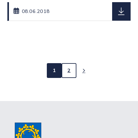
herunterl
08.06.2018
1
2