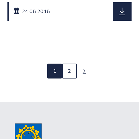
herunterl
24.08.2018
1
2